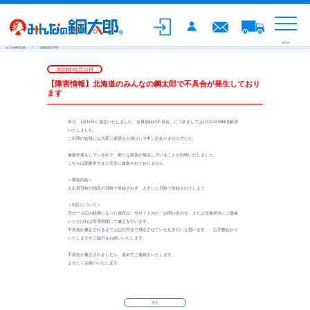
MENU
ヒロセ株式会社
北海道地方TOP
2023年01月11日
【障害情報】北海道のみんなの鋼太郎で不具合が発生しており
ます
本日 1月11日に発生いたしました「会員登録の不具合」につきましては1月11日15時頃解消
いたしました。
ご利用の皆様には大変ご迷惑をお掛けして申し訳ありませんでした。
修復作業をしている中で、新たな障害が発生していることが判明いたしました。
こちらは調査中でまだ完全に修復されておりません。
＜障害内容＞
入出荷日時が指定の日時で登録されず、入力した日時で登録されてしまう
＜対応について＞
万が一上記の状態になった場合は、当サイトのの「お問い合わせ」または営業担当にご連絡
いただければ管理画面にて修正を行います。
不具合が修正されるまで上記の方法で対応させていただきたいと思います。 お手数おかけ
いたしますがご協力をお願いいたします。
不具合が修正されましたら、改めてご連絡をいたします。
よろしくお願いいたします。
戻る